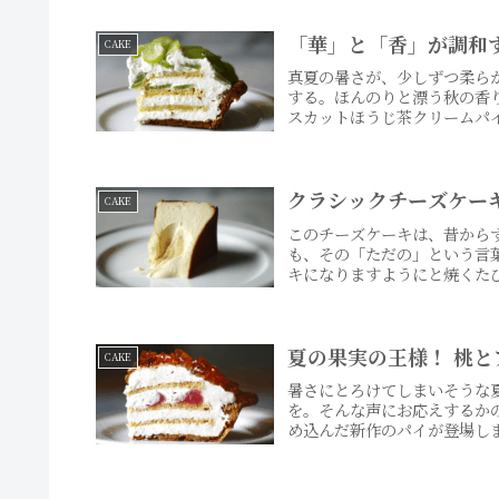
「華」と「香」が調和
CAKE
真夏の暑さが、少しずつ柔ら
する。ほんのりと漂う秋の香
スカットほうじ茶クリームパイ
クラシックチーズケー
CAKE
このチーズケーキは、昔から
も、その「ただの」という言
キになりますようにと焼くたび
夏の果実の王様！ 桃
CAKE
暑さにとろけてしまいそうな
を。そんな声にお応えするか
め込んだ新作のパイが登場しま