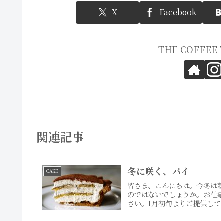
X
Facebook
THE COFFE
関連記事
冬に咲く、パイ
CAKE
皆さま、こんにちは。今冬は
のではないでしょうか。お仕
さい。1月初旬よりご提供して