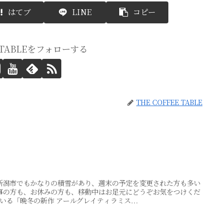
はてブ
LINE
コピー
E TABLEをフォローする
THE COFFEE TABLE
新潟市でもかなりの積雪があり、週末の予定を変更された方も多い
事の方も、お休みの方も、移動中はお足元にどうぞお気をつけくだ
いる「晩冬の新作 アールグレイティラミス...