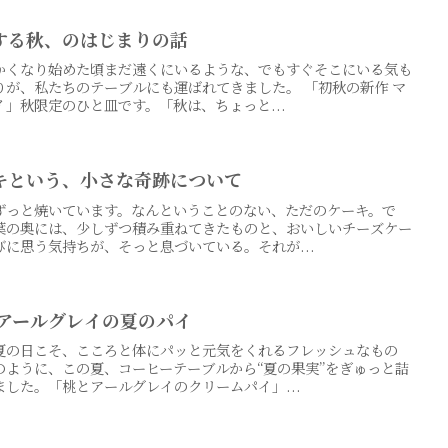
する秋、のはじまりの話
かくなり始めた頃まだ遠くにいるような、でもすぐそこにいる気も
りが、私たちのテーブルにも運ばれてきました。 「初秋の新作 マ
」秋限定のひと皿です。「秋は、ちょっと...
キという、小さな奇跡について
ずっと焼いています。なんということのない、ただのケーキ。で
葉の奥には、少しずつ積み重ねてきたものと、おいしいチーズケー
に思う気持ちが、そっと息づいている。それが...
とアールグレイの夏のパイ
夏の日こそ、こころと体にパッと元気をくれるフレッシュなもの
のように、この夏、コーヒーテーブルから“夏の果実”をぎゅっと詰
した。「桃とアールグレイのクリームパイ」...